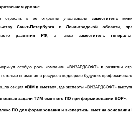
дарственном уровне
ов отрасли: в ее открытии участвовали
заместитель мин
ьству Санкт-Петербурга и Ленинградской области
,
пр
ового развития РФ
, а также
заместитель генера
дчеркнул особую роль компании «ВИЗАРДСОФТ» в развитии отра
т столько внимания и ресурсов поддержке будущих профессионал
рошла секция
«BIM в сметах»
, где эксперты «ВИЗАРДСОФТ» выступ
сновные задачи ТИМ-сметного ПО при формировании ВОР»
.
плекс ПО для формирования и экспертизы смет на основании