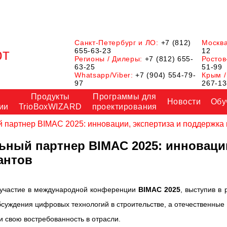
Санкт-Петербург и ЛО:
+7 (812)
Москв
655-63-23
12
Регионы / Дилеры:
+7 (812) 655-
Ростов
63-25
51-99
Whatsapp/Viber:
+7 (904) 554-79-
Крым /
97
267-13
Продукты
Программы для
Новости
Обу
ии
TrioBoxWIZARD
проектирования
артнер BIMAC 2025: инновации, экспертиза и поддержка
ый партнер BIMAC 2025: инновации
антов
 участие в международной конференции
BIMAC 2025
, выступив в
бсуждения цифровых технологий в строительстве, а отечественны
 свою востребованность в отрасли.