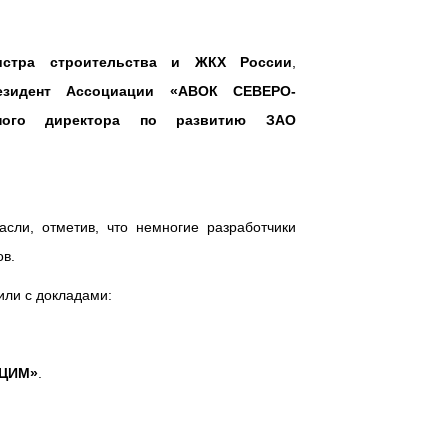
истра строительства и ЖКХ России
,
езидент Ассоциации «АВОК СЕВЕРО-
льного директора по развитию ЗАО
сли, отметив, что немногие разработчики
ов.
или с докладами:
 ЦИМ»
.