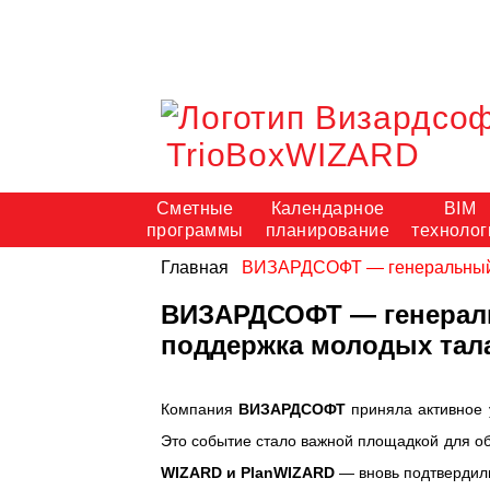
TrioBoxWIZARD
Сметные
Календарное
BIM
программы
планирование
технолог
Главная
ВИЗАРДСОФТ — генеральный п
ВИЗАРДСОФТ — генеральн
поддержка молодых тал
Компания
ВИЗАРДСОФТ
приняла активное
Это событие стало важной площадкой для о
WIZARD и PlanWIZARD
— вновь подтвердили