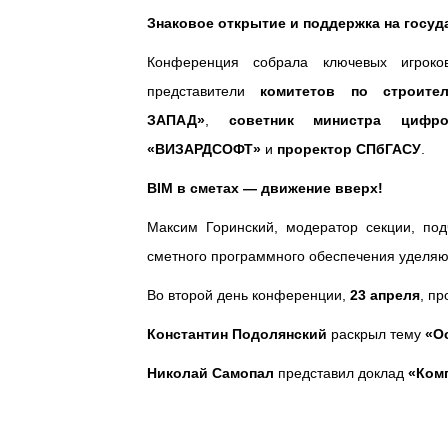
Знаковое открытие и поддержка на госу
Конференция собрала ключевых игрок
представители
комитетов по строител
ЗАПАД»
,
советник министра цифр
«ВИЗАРДСОФТ»
и
проректор СПбГАСУ
.
BIM в сметах — движение вверх!
Максим Горинский, модератор секции, по
сметного программного обеспечения уделяю
Во второй день конференции,
23 апреля
, п
Константин Подолянский
раскрыл тему
«О
Николай Самопал
представил доклад
«Ком