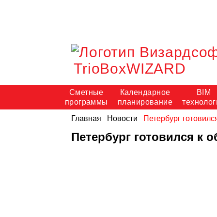
TrioBoxWIZARD
Сметные
Календарное
BIM
программы
планирование
технолог
Главная
Новости
Петербург готовилс
Петербург готовился к 