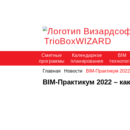
TrioBoxWIZARD
Сметные
Календарное
BIM
программы
планирование
технолог
Главная
Новости
BIM-Практикум 2022 
BIM-Практикум 2022 – ка