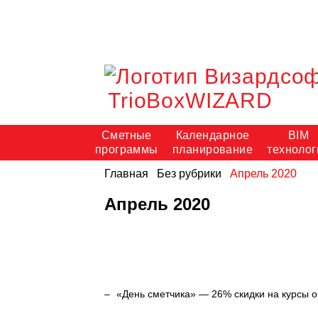
TrioBoxWIZARD
Сметные
Календарное
BIM
программы
планирование
технолог
Главная
Без рубрики
Апрель 2020
Апрель 2020
«День сметчика» — 26% скидки на курсы