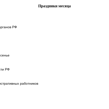
Праздники месяца
органов РФ
есенье
сти РФ
стративных работников